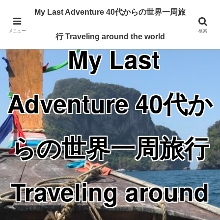
Traveling around the world from my 40's
My Last Adventure 40代からの世界一周旅
メニュー
検索
行 Traveling around the world
My Last
Adventure 40代か
らの世界一周旅行
Traveling around