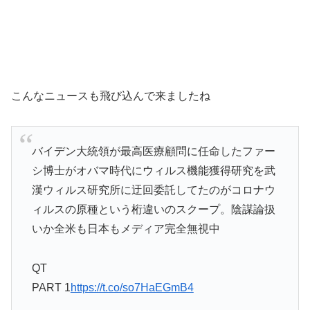
こんなニュースも飛び込んで来ましたね
バイデン大統領が最高医療顧問に任命したファー
シ博士がオバマ時代にウィルス機能獲得研究を武
漢ウィルス研究所に迂回委託してたのがコロナウ
ィルスの原種という桁違いのスクープ。陰謀論扱
いか全米も日本もメディア完全無視中
QT
PART 1
https://t.co/so7HaEGmB4