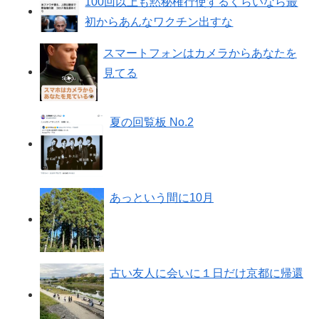
100回以上も黙秘権行使するくらいなら最
初からあんなワクチン出すな
スマートフォンはカメラからあなたを
見てる
夏の回覧板 No.2
あっという間に10月
古い友人に会いに１日だけ京都に帰還