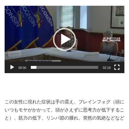
動
画
プ
レ
ー
ヤ
ー
00:00
02:19
この女性に現れた症状は手の震え、ブレインフォグ（頭に
いつもモヤがかかって、頭がさえずに思考力が低下するこ
と）、筋力の低下、リンパ節の腫れ、突然の気絶などなど