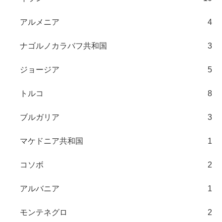
アルメニア
4
ナゴルノカラバフ共和国
3
ジョージア
5
トルコ
8
ブルガリア
3
マケドニア共和国
1
コソボ
2
アルバニア
1
モンテネグロ
2