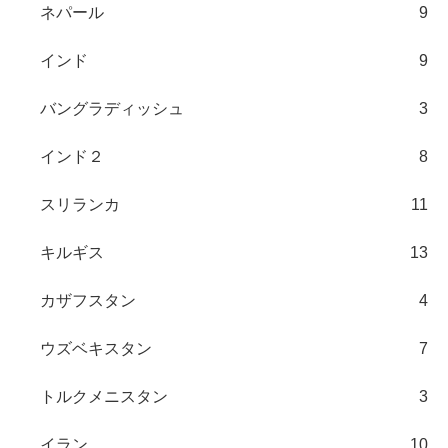
ネパール
9
インド
9
バングラディッシュ
3
インド２
8
スリランカ
11
キルギス
13
カザフスタン
4
ウズベキスタン
7
トルクメニスタン
3
イラン
10