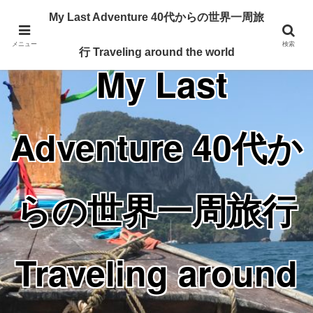
Traveling around the world from my 40's
My Last Adventure 40代からの世界一周旅
メニュー
検索
行 Traveling around the world
My Last
Adventure 40代か
らの世界一周旅行
Traveling around