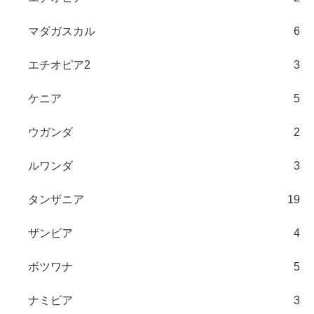
マダガスカル
6
エチオピア2
3
ケニア
5
ウガンダ
2
ルワンダ
3
タンザニア
19
ザンビア
4
ボツワナ
5
ナミビア
3