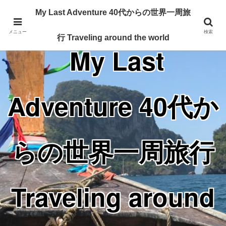
Traveling around the world from my 40's
My Last Adventure 40代からの世界一周旅
メニュー
検索
行 Traveling around the world
My Last
Adventure 40代か
らの世界一周旅行
Traveling around