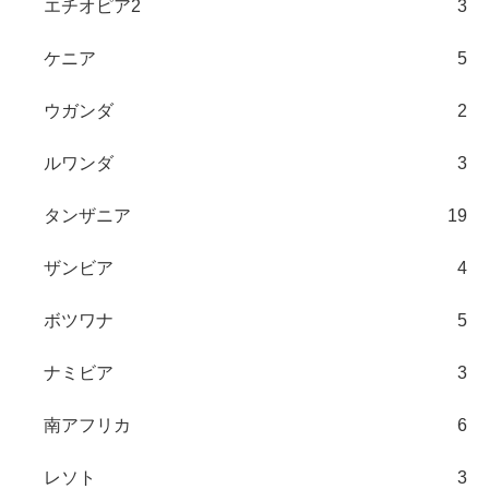
エチオピア2
3
ケニア
5
ウガンダ
2
ルワンダ
3
タンザニア
19
ザンビア
4
ボツワナ
5
ナミビア
3
南アフリカ
6
レソト
3