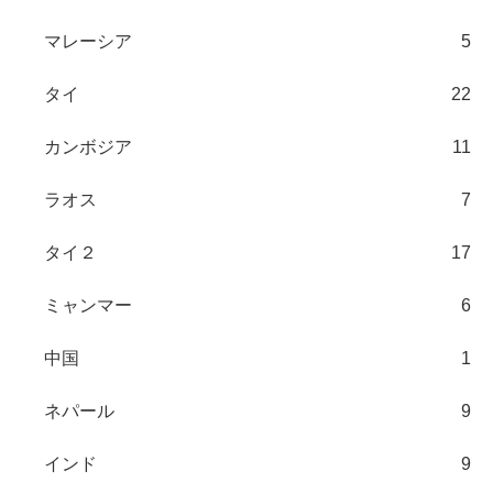
マレーシア
5
タイ
22
カンボジア
11
ラオス
7
タイ２
17
ミャンマー
6
中国
1
ネパール
9
インド
9