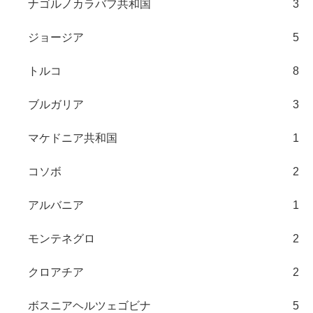
ナゴルノカラバフ共和国
3
ジョージア
5
トルコ
8
ブルガリア
3
マケドニア共和国
1
コソボ
2
アルバニア
1
モンテネグロ
2
クロアチア
2
ボスニアヘルツェゴビナ
5