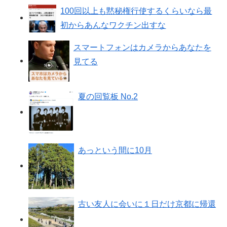
100回以上も黙秘権行使するくらいなら最
初からあんなワクチン出すな
スマートフォンはカメラからあなたを
見てる
夏の回覧板 No.2
あっという間に10月
古い友人に会いに１日だけ京都に帰還