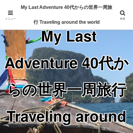
Traveling around the world from my 40's
My Last Adventure 40代からの世界一周旅
メニュー
検索
行 Traveling around the world
My Last
Adventure 40代か
らの世界一周旅行
Traveling around