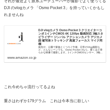
それか最近よく旅系ユーチューバーが撮影でよく使ってる
DJI のvlogカメラ 「Osmo Pocket 3」を持っていくかもし
れませんね
DJI vlogカメラ Osmo Pocket 3 クリエイターコ
ンボ 1インチCMOS 4K 120fps 動画対応 3軸スタ
ビライザー ジンバル アクションカメラ デジカメ
顔 被写体トラッキング 高速フォーカス マイク同
梱
旅先や、公園で家族とくつろぐ午後、日常のVlog撮影な
ど、どんなシーンでも、Osmo Pocket 3なら、驚くほど滑
らかな映像で撮影します。1インチCMOSセンサー、3軸メ
カニカルスタビライズ機構、D-Log Mカラーモード、10-
www.amazon.co.jp
bit...
これ今めちゃ流行ってるよね
重さはわずか179グラム これは今本当に欲しい