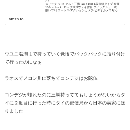
パ
スリック SLIK アルミ三脚 GX 6400 4段伸縮タイプ 全高
154cm レバーロック式 3ウェイ雲台 クイックシュー式 一
眼レフ/ミラーレス/アクションカメラ/ビデオカメラ対応
216835が一脚ストアでいつでもお買い得。当日お急ぎ...
amzn.to
ウユニ塩湖まで持っていく覚悟でバックパックに括り付け
て行ったのになぁ
ラオスでメコン川に落ちてコンデジはお陀仏
コンデジが壊れたのに三脚持っててもしょうがないからタ
イに２度目に行った時にタイの郵便局から日本の実家に送
りました