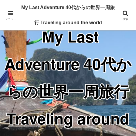
Traveling around the world from my 40's
My Last Adventure 40代からの世界一周旅
メニュー
検索
行 Traveling around the world
My Last
Adventure 40代か
らの世界一周旅行
Traveling around