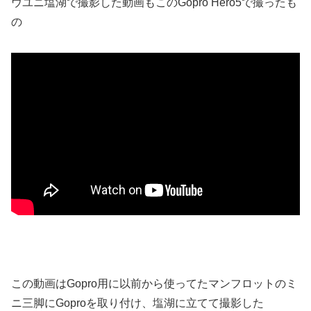
ウユニ塩湖で撮影した動画もこのGopro Hero5で撮ったも
の
この動画はGopro用に以前から使ってたマンフロットのミ
ニ三脚にGoproを取り付け、塩湖に立てて撮影した