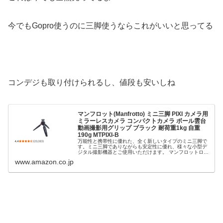
今でもGopro使うのに三脚使うならこれがいいと思ってる
コンデジも取り付けられるし、値段も安いしね
マンフロット(Manfrotto) ミニ三脚 PIXI カメラ用
ミラーレスカメラ コンパクトカメラ ボール雲台
動画撮影用グリップ ブラック 耐荷重1kg 自重
190g MTPIXI-B
万能性と携帯性に優れた、全く新しいタイプのミニ三脚で
す。ミニ三脚でありながらも安定性に優れ、様々な小型デ
ジタル撮影機器とご使用いただけます。 マンフロットロゴ
のボタンを押すことにより雲台のボールの開放、放すとロ
www.amazon.co.jp
ックを行え、直感的にすばやくカ...