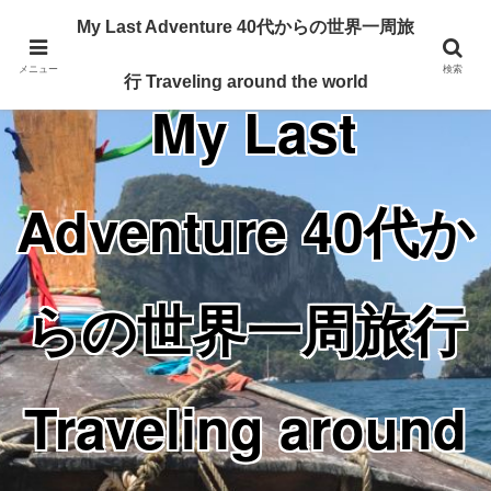
Traveling around the world from my 40's
My Last Adventure 40代からの世界一周旅
メニュー
検索
行 Traveling around the world
My Last
Adventure 40代か
らの世界一周旅行
Traveling around