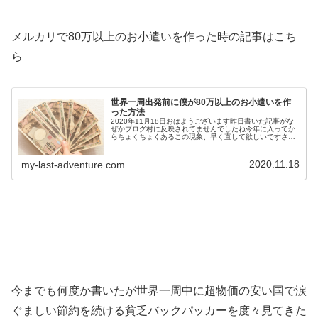
メルカリで80万以上のお小遣いを作った時の記事はこち
ら
世界一周出発前に僕が80万以上のお小遣いを作
った方法
2020年11月18日おはようございます昨日書いた記事がな
ぜかブログ村に反映されてませんでしたね今年に入ってか
らちょくちょくあるこの現象、早く直して欲しいですさ
て、今日は僕が世界一周出発前に元々貯めていた旅の資金
以外に簡単に80万円以上のお...
2020.11.18
my-last-adventure.com
今までも何度か書いたが世界一周中に超物価の安い国で涙
ぐましい節約を続ける貧乏バックパッカーを度々見てきた