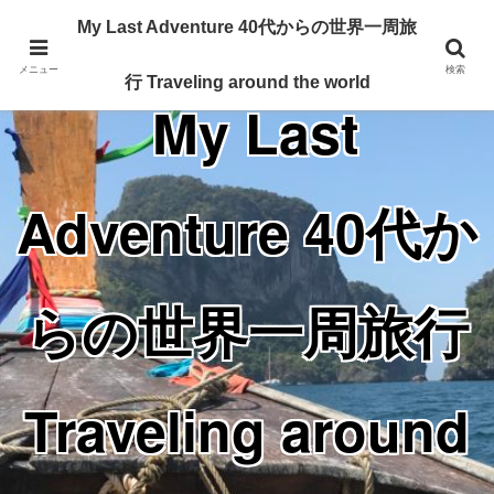
Traveling around the world from my 40's
My Last Adventure 40代からの世界一周旅
メニュー
検索
行 Traveling around the world
My Last
Adventure 40代か
らの世界一周旅行
Traveling around