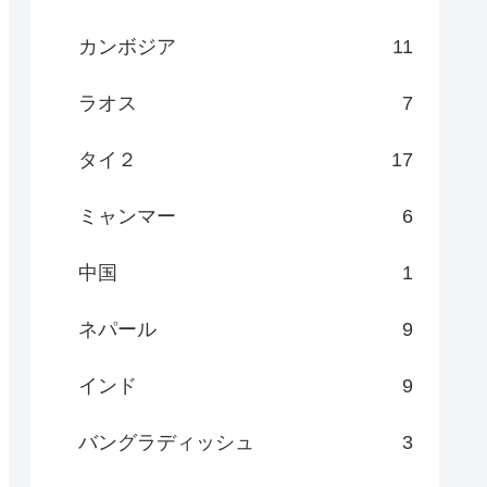
カンボジア
11
ラオス
7
タイ２
17
ミャンマー
6
中国
1
ネパール
9
インド
9
バングラディッシュ
3