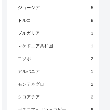
ジョージア
5
トルコ
8
ブルガリア
3
マケドニア共和国
1
コソボ
2
アルバニア
1
モンテネグロ
2
クロアチア
2
ボスニアヘルツェゴビナ
5