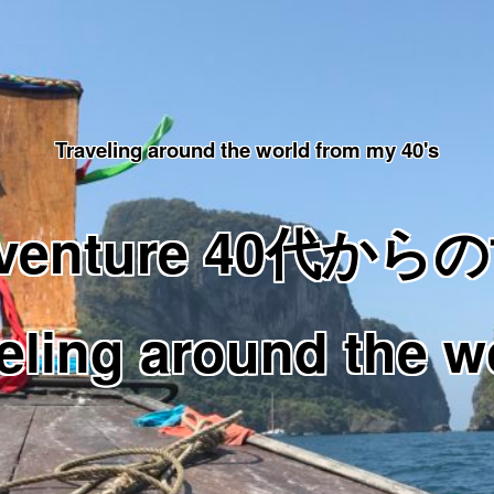
Traveling around the world from my 40's
Adventure 40代
eling around the w