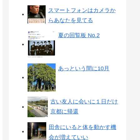
スマートフォンはカメラか
らあなたを見てる
夏の回覧板 No.2
あっという間に10月
古い友人に会いに１日だけ
京都に帰還
田舎にいると体を動かす機
会が増えていい