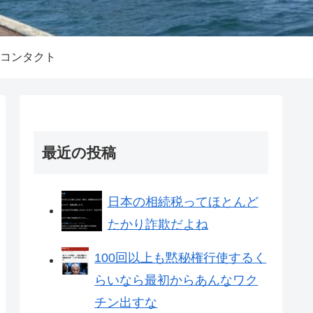
コンタクト
最近の投稿
日本の相続税ってほとんど
たかり詐欺だよね
100回以上も黙秘権行使するく
らいなら最初からあんなワク
チン出すな