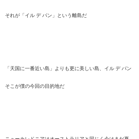
それが「イル デ パン」という離島だ
「天国に一番近い島」よりも更に美しい島、イル デ パン
そこが僕の今回の目的地だ
ニューカレドニアはオーストラリアと同じく今はまだ夏