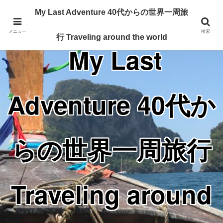
Traveling around the world from my 40's
My Last Adventure 40代からの世界一周旅
メニュー
検索
行 Traveling around the world
My Last
Adventure 40代か
らの世界一周旅行
Traveling around