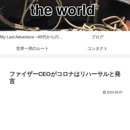
the world
My Last Adventure ~40代からの世界一周旅行記~
ブログ
世界一周のルート
コンタクト
ファイザーCEOがコロナはリハーサルと発
言
2023.04.07