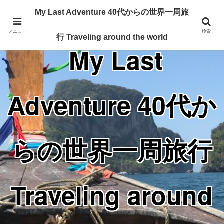
Traveling around the world from my 40's
My Last Adventure 40代からの世界一周旅
メニュー
検索
行 Traveling around the world
My Last
Adventure 40代か
らの世界一周旅行
Traveling around