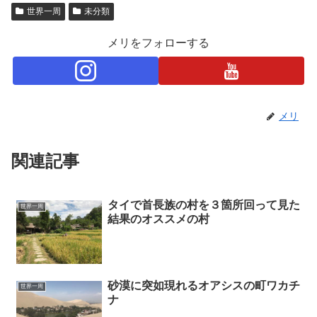
世界一周
未分類
メリをフォローする
メリ
関連記事
タイで首長族の村を３箇所回って見た
世界一周
結果のオススメの村
砂漠に突如現れるオアシスの町ワカチ
世界一周
ナ