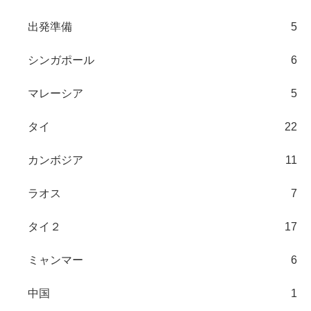
出発準備
5
シンガポール
6
マレーシア
5
タイ
22
カンボジア
11
ラオス
7
タイ２
17
ミャンマー
6
中国
1