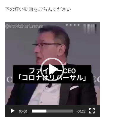
下の短い動画をごらんください
動
画
プ
レ
ー
ヤ
ー
00:00
00:22