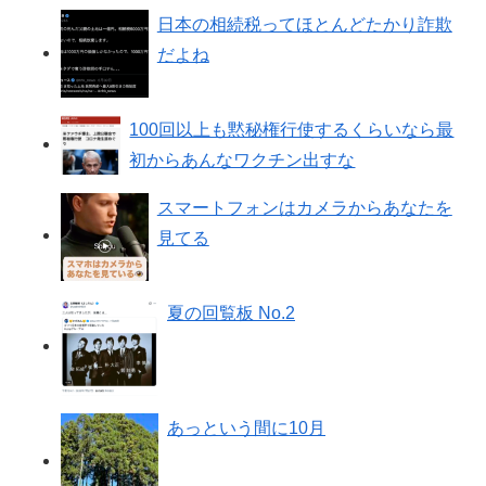
日本の相続税ってほとんどたかり詐欺
だよね
100回以上も黙秘権行使するくらいなら最
初からあんなワクチン出すな
スマートフォンはカメラからあなたを
見てる
夏の回覧板 No.2
あっという間に10月