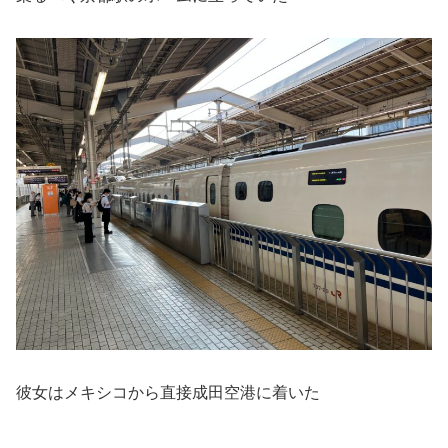
彼女はメキシコから直接成田空港に着いた