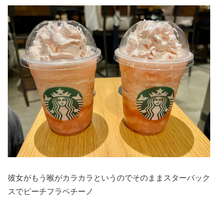
彼女がもう喉がカラカラというのでそのままスターバック
スでピーチフラペチーノ