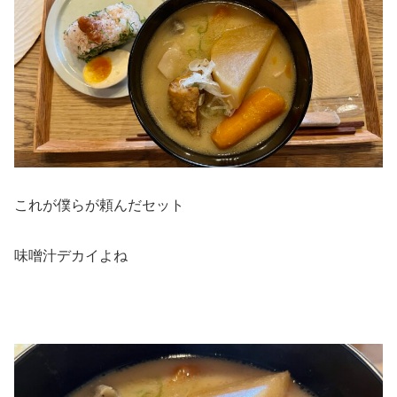
これが僕らが頼んだセット
味噌汁デカイよね