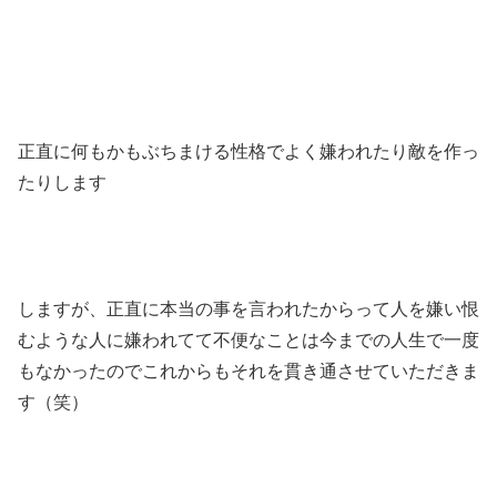
正直に何もかもぶちまける性格でよく嫌われたり敵を作っ
たりします
しますが、正直に本当の事を言われたからって人を嫌い恨
むような人に嫌われてて不便なことは今までの人生で一度
もなかったのでこれからもそれを貫き通させていただきま
す（笑）