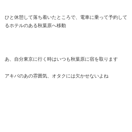
ひと休憩して落ち着いたところで、電車に乗って予約して
るホテルのある秋葉原へ移動
あ、自分東京に行く時はいつも秋葉原に宿を取ります
アキバのあの雰囲気、オタクには欠かせないよね