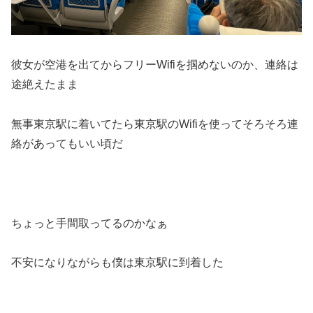
彼女が空港を出てからフリーWifiを掴めないのか、連絡は
途絶えたまま
無事東京駅に着いてたら東京駅のWifiを使ってそろそろ連
絡があってもいい頃だ
ちょっと手間取ってるのかなぁ
不安になりながらも僕は東京駅に到着した