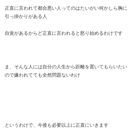
正直に言われて都合悪い人ってのはたいがい何かしら胸に
引っ掛かりがある人
自覚があるからど正直に言われると怒り始めるわけです
ま、そんな人には自分の人生から距離を置いてもらいたい
ので嫌われてても全然問題ないわけ
というわけで、今後も必要以上に正直にいきます