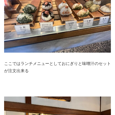
ここではランチメニューとしておにぎりと味噌汁のセット
が注文出来る