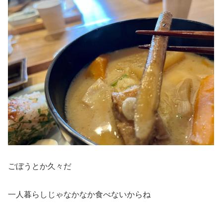
ごぼうとか久々だ
一人暮らしじゃなかなか食べないからね