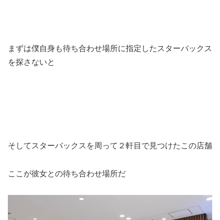
まずは僕自身も待ち合わせ場所に指定したスターバックス
を探さないと
そしてスターバックスを周って２軒目で見つけたこの店舗
ここが彼女との待ち合わせ場所だ