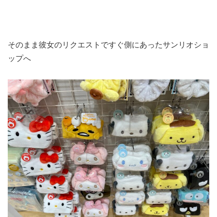
そのまま彼女のリクエストですぐ側にあったサンリオショ
ップへ