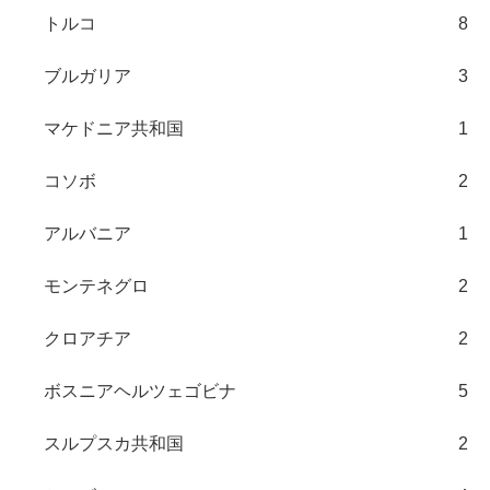
トルコ
8
ブルガリア
3
マケドニア共和国
1
コソボ
2
アルバニア
1
モンテネグロ
2
クロアチア
2
ボスニアヘルツェゴビナ
5
スルプスカ共和国
2