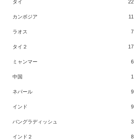
タイ
22
カンボジア
11
ラオス
7
タイ２
17
ミャンマー
6
中国
1
ネパール
9
インド
9
バングラディッシュ
3
インド２
8