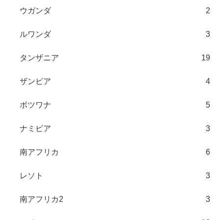
ウガンダ
2
ルワンダ
3
タンザニア
19
ザンビア
4
ボツワナ
5
ナミビア
3
南アフリカ
6
レソト
3
南アフリカ2
3