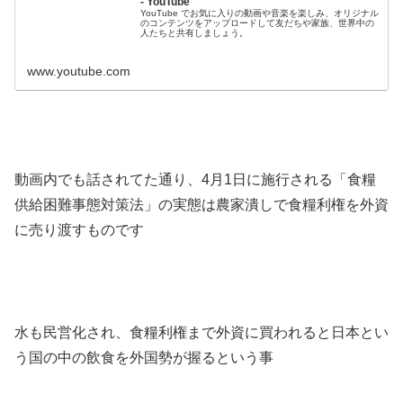
- YouTube
YouTube でお気に入りの動画や音楽を楽しみ、オリジナル
のコンテンツをアップロードして友だちや家族、世界中の
人たちと共有しましょう。
www.youtube.com
動画内でも話されてた通り、4月1日に施行される「食糧
供給困難事態対策法」の実態は農家潰しで食糧利権を外資
に売り渡すものです
水も民営化され、食糧利権まで外資に買われると日本とい
う国の中の飲食を外国勢が握るという事