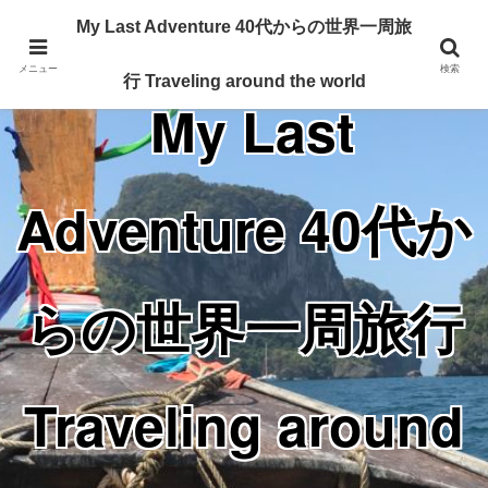
Traveling around the world from my 40's
My Last Adventure 40代からの世界一周旅
メニュー
検索
行 Traveling around the world
My Last
Adventure 40代か
らの世界一周旅行
Traveling around