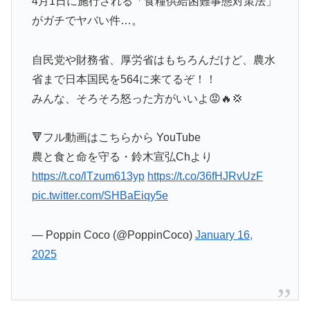
4月1日に施行される「食糧供給困難事態対策法」
がガチでヤバい件…。
自民党や財務省、厚労省はもちろんだけど、農水
省まで日本国民を564に来てるぞ！！
みんな、そろそろ怒った方がいいよ😡🔥💢
🔻フル動画はこちらから YouTube
農と食と命を守る・鈴木宣弘Chより
https://t.co/lTzum613yp
https://t.co/36fHJRvUzF
pic.twitter.com/SHBaEiqy5e
— Poppin Coco (@PoppinCoco)
January 16,
2025