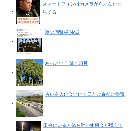
スマートフォンはカメラからあなたを
見てる
夏の回覧板 No.2
あっという間に10月
古い友人に会いに１日だけ京都に帰還
田舎にいると体を動かす機会が増えて