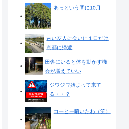
あっという間に10月
古い友人に会いに１日だけ
京都に帰還
田舎にいると体を動かす機
会が増えていい
ジワジワ始まって来て
る・・？
コーヒー噴いたわ（笑）