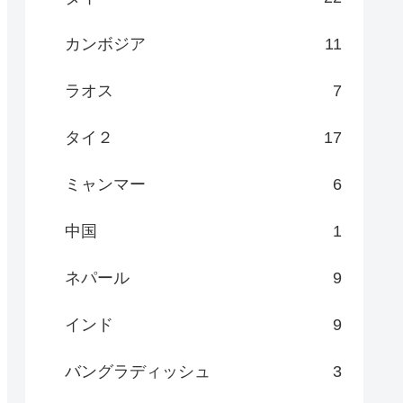
カンボジア
11
ラオス
7
タイ２
17
ミャンマー
6
中国
1
ネパール
9
インド
9
バングラディッシュ
3