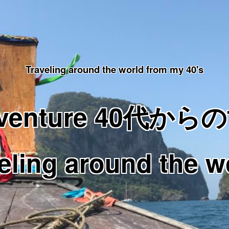
Traveling around the world from my 40's
Adventure 40代
eling around the w