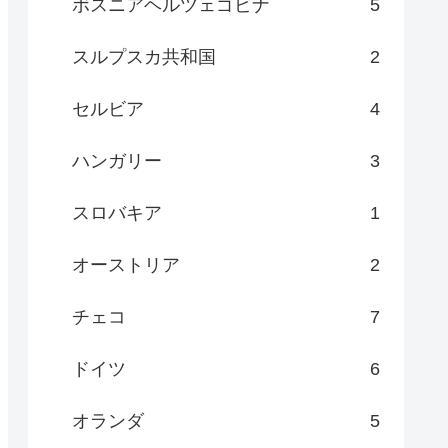
ボスニアヘルツェゴビナ
5
スルプスカ共和国
2
セルビア
4
ハンガリー
3
スロバキア
1
オーストリア
2
チェコ
7
ドイツ
6
オランダ
5