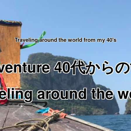
Traveling around the world from my 40's
Adventure 40代
eling around the w