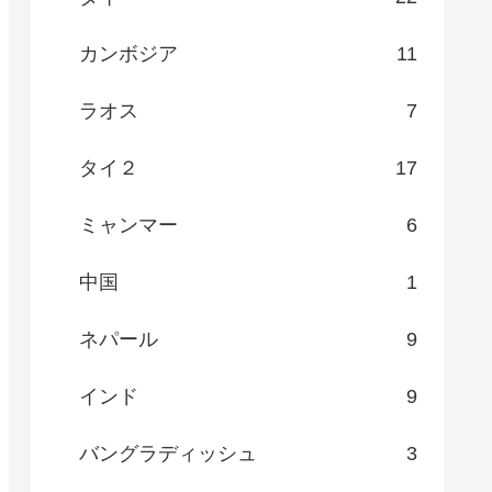
カンボジア
11
ラオス
7
タイ２
17
ミャンマー
6
中国
1
ネパール
9
インド
9
バングラディッシュ
3