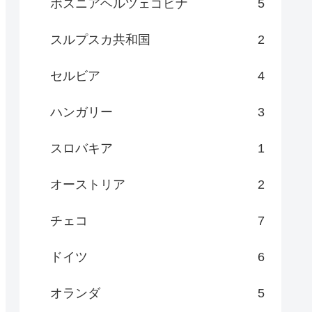
ボスニアヘルツェゴビナ
5
スルプスカ共和国
2
セルビア
4
ハンガリー
3
スロバキア
1
オーストリア
2
チェコ
7
ドイツ
6
オランダ
5