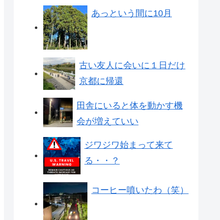
あっという間に10月
古い友人に会いに１日だけ
京都に帰還
田舎にいると体を動かす機
会が増えていい
ジワジワ始まって来て
る・・？
コーヒー噴いたわ（笑）