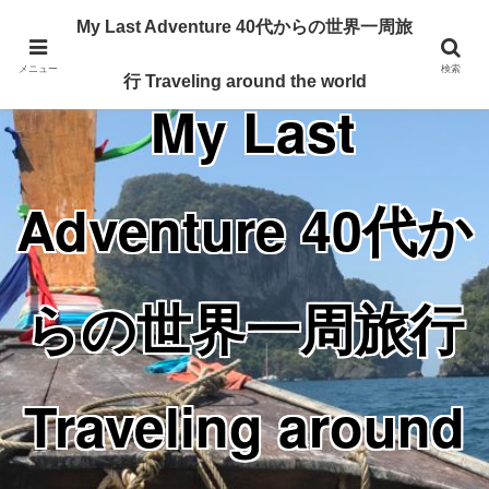
Traveling around the world from my 40's
My Last Adventure 40代からの世界一周旅
メニュー
検索
行 Traveling around the world
My Last
Adventure 40代か
らの世界一周旅行
Traveling around