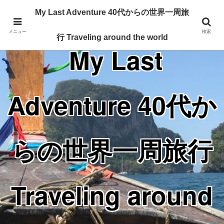
Traveling around the world from my 40's
My Last Adventure 40代からの世界一周旅
メニュー
検索
行 Traveling around the world
My Last
Adventure 40代か
らの世界一周旅行
Traveling around