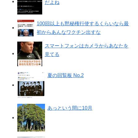
だよね
100回以上も黙秘権行使するくらいなら最
初からあんなワクチン出すな
スマートフォンはカメラからあなたを
見てる
夏の回覧板 No.2
あっという間に10月