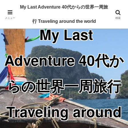
Traveling around the world from my 40's
My Last Adventure 40代からの世界一周旅
メニュー
検索
行 Traveling around the world
My Last
Adventure 40代か
らの世界一周旅行
Traveling around