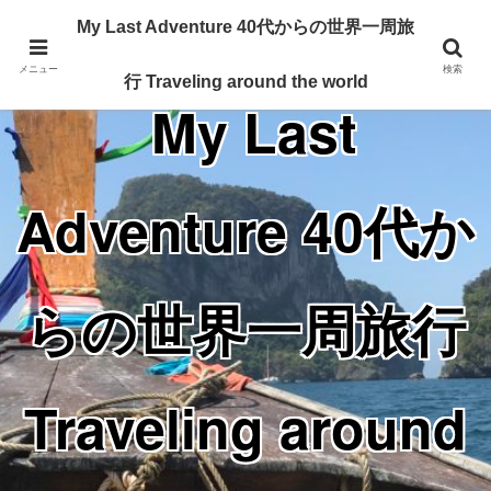
Traveling around the world from my 40's
My Last Adventure 40代からの世界一周旅
メニュー
検索
行 Traveling around the world
My Last
Adventure 40代か
らの世界一周旅行
Traveling around