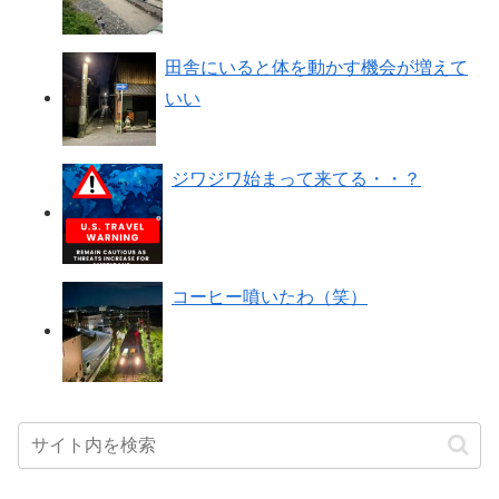
田舎にいると体を動かす機会が増えて
いい
ジワジワ始まって来てる・・？
コーヒー噴いたわ（笑）