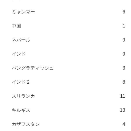
ミャンマー
6
中国
1
ネパール
9
インド
9
バングラディッシュ
3
インド２
8
スリランカ
11
キルギス
13
カザフスタン
4