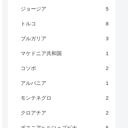
ジョージア
5
トルコ
8
ブルガリア
3
マケドニア共和国
1
コソボ
2
アルバニア
1
モンテネグロ
2
クロアチア
2
ボスニアヘルツェゴビナ
5