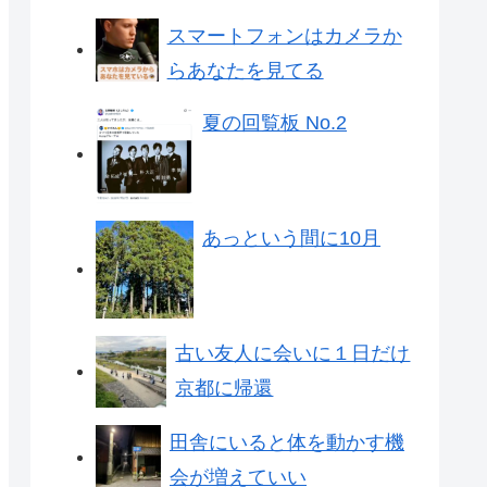
スマートフォンはカメラか
らあなたを見てる
夏の回覧板 No.2
あっという間に10月
古い友人に会いに１日だけ
京都に帰還
田舎にいると体を動かす機
会が増えていい