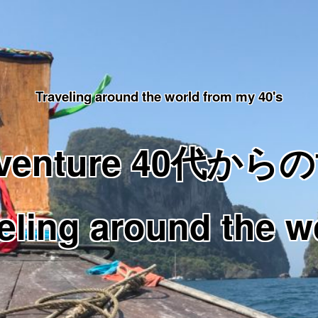
Traveling around the world from my 40's
Adventure 40代
eling around the w