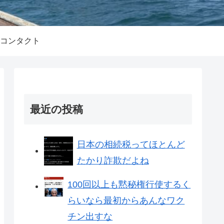
コンタクト
最近の投稿
日本の相続税ってほとんど
たかり詐欺だよね
100回以上も黙秘権行使するく
らいなら最初からあんなワク
チン出すな