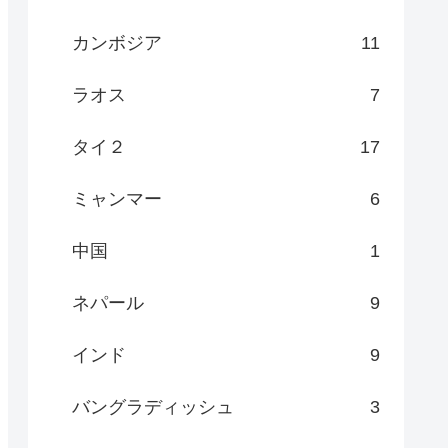
カンボジア
11
ラオス
7
タイ２
17
ミャンマー
6
中国
1
ネパール
9
インド
9
バングラディッシュ
3