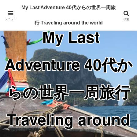
Traveling around the world from my 40's
My Last Adventure 40代からの世界一周旅
メニュー
検索
行 Traveling around the world
My Last
Adventure 40代か
らの世界一周旅行
Traveling around