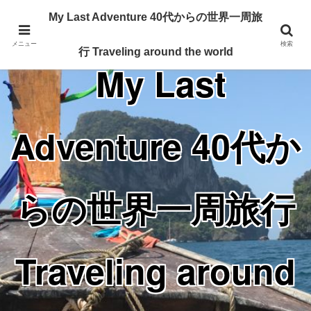
Traveling around the world from my 40's
My Last Adventure 40代からの世界一周旅
メニュー
検索
行 Traveling around the world
My Last
Adventure 40代か
らの世界一周旅行
Traveling around