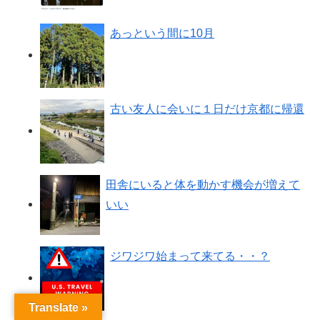
あっという間に10月
古い友人に会いに１日だけ京都に帰還
田舎にいると体を動かす機会が増えて
いい
ジワジワ始まって来てる・・？
Translate »