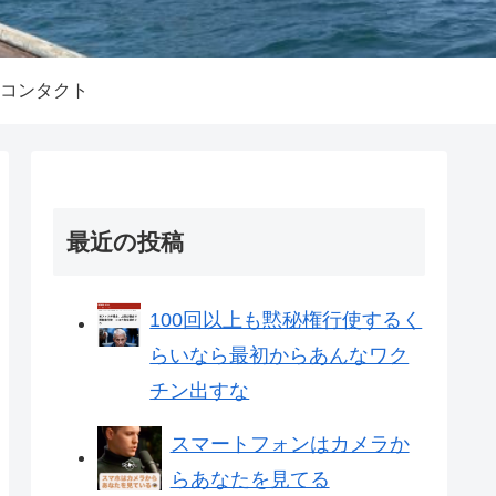
コンタクト
最近の投稿
100回以上も黙秘権行使するく
らいなら最初からあんなワク
チン出すな
スマートフォンはカメラか
らあなたを見てる