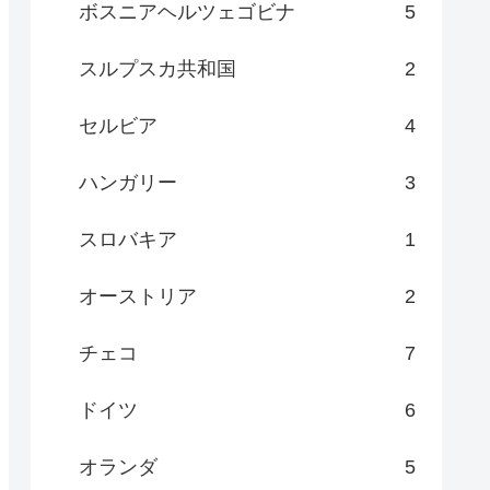
ボスニアヘルツェゴビナ
5
スルプスカ共和国
2
セルビア
4
ハンガリー
3
スロバキア
1
オーストリア
2
チェコ
7
ドイツ
6
オランダ
5