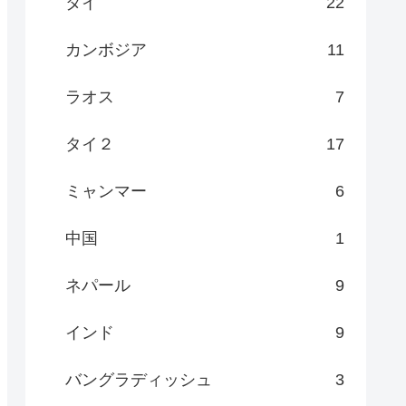
タイ
22
カンボジア
11
ラオス
7
タイ２
17
ミャンマー
6
中国
1
ネパール
9
インド
9
バングラディッシュ
3