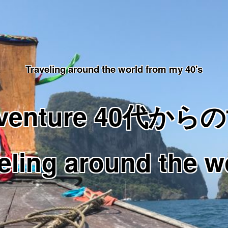
Traveling around the world from my 40's
Adventure 40代
eling around the w