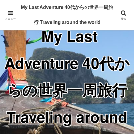
Traveling around the world from my 40's
My Last Adventure 40代からの世界一周旅
メニュー
検索
行 Traveling around the world
My Last
Adventure 40代か
らの世界一周旅行
Traveling around