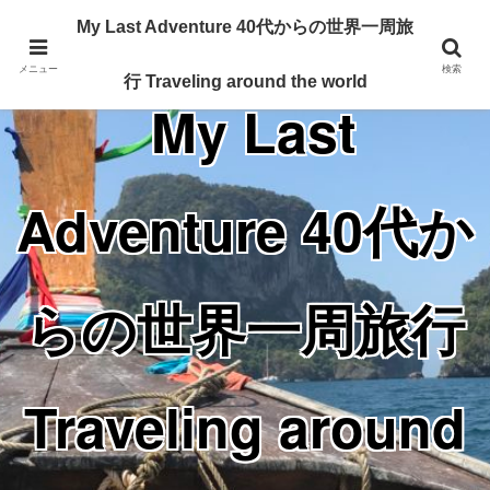
Traveling around the world from my 40's
My Last Adventure 40代からの世界一周旅
メニュー
検索
行 Traveling around the world
My Last
Adventure 40代か
らの世界一周旅行
Traveling around