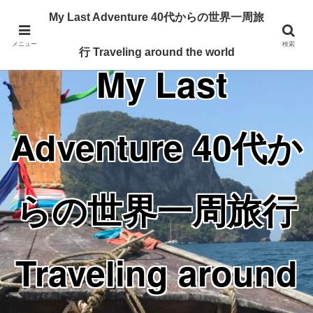
Traveling around the world from my 40's
My Last Adventure 40代からの世界一周旅
メニュー
検索
行 Traveling around the world
My Last
Adventure 40代か
らの世界一周旅行
Traveling around