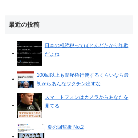
最近の投稿
日本の相続税ってほとんどたかり詐欺
だよね
100回以上も黙秘権行使するくらいなら最
初からあんなワクチン出すな
スマートフォンはカメラからあなたを
見てる
夏の回覧板 No.2