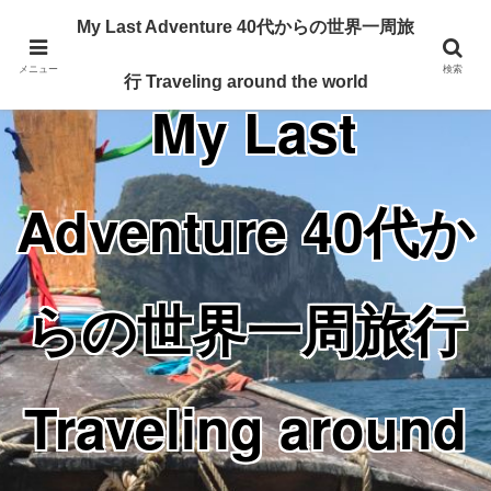
Traveling around the world from my 40's
My Last Adventure 40代からの世界一周旅
メニュー
検索
行 Traveling around the world
My Last
Adventure 40代か
らの世界一周旅行
Traveling around