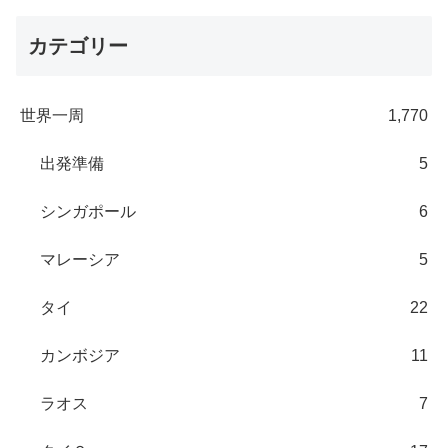
カテゴリー
世界一周
1,770
出発準備
5
シンガポール
6
マレーシア
5
タイ
22
カンボジア
11
ラオス
7