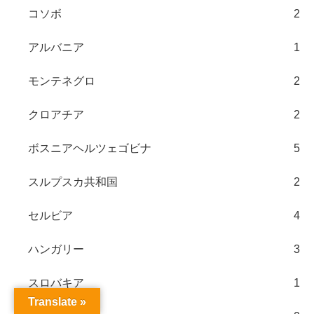
コソボ
2
アルバニア
1
モンテネグロ
2
クロアチア
2
ボスニアヘルツェゴビナ
5
スルプスカ共和国
2
セルビア
4
ハンガリー
3
スロバキア
1
Translate »