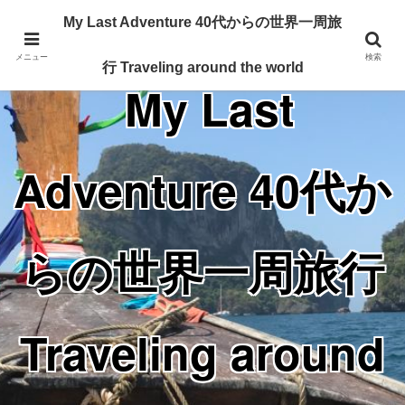
Traveling around the world from my 40's
My Last Adventure 40代からの世界一周旅
メニュー
検索
行 Traveling around the world
My Last
Adventure 40代か
らの世界一周旅行
Traveling around